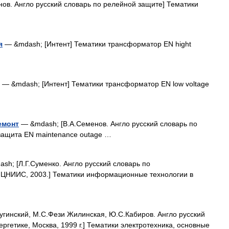
ов. Англо русский словарь по релейной защите] Тематики
я
— &mdash; [Интент] Тематики трансформатор EN hight
— &mdash; [Интент] Тематики трансформатор EN low voltage
емонт
— &mdash; [В.А.Семенов. Англо русский словарь по
защита EN maintenance outage …
sh; [Л.Г.Суменко. Англо русский словарь по
 ЦНИИС, 2003.] Тематики информационные технологии в
гинский, М.С.Фези Жилинская, Ю.С.Кабиров. Англо русский
ергетике, Москва, 1999 г.] Тематики электротехника, основные