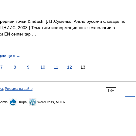
редней точки &mdash; [Л.Г.Суменко. Англо русский словарь по
 ЦНИИС, 2003.] Тематики информационные технологии в
и EN center tap …
дующая
→
7
8
9
10
11
12
13
ка
,
Реклама на сайте
18+
omla,
Drupal,
WordPress, MODx.