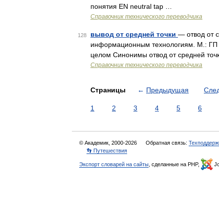
понятия EN neutral tap …
Справочник технического переводчика
вывод от средней точки
— отвод от с
128
информационным технологиям. М.: ГП
целом Синонимы отвод от средней точк
Справочник технического переводчика
Страницы
←
Предыдущая
Сле
1
2
3
4
5
6
© Академик, 2000-2026
Обратная связь:
Техподдерж
👣 Путешествия
Экспорт словарей на сайты
, сделанные на PHP,
Jo