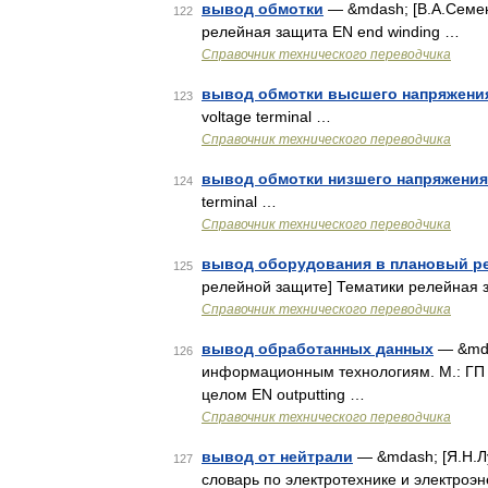
вывод обмотки
— &mdash; [В.А.Семен
122
релейная защита EN end winding …
Справочник технического переводчика
вывод обмотки высшего напряжени
123
voltage terminal …
Справочник технического переводчика
вывод обмотки низшего напряжения
124
terminal …
Справочник технического переводчика
вывод оборудования в плановый р
125
релейной защите] Тематики релейная 
Справочник технического переводчика
вывод обработанных данных
— &mda
126
информационным технологиям. М.: ГП
целом EN outputting …
Справочник технического переводчика
вывод от нейтрали
— &mdash; [Я.Н.Лу
127
словарь по электротехнике и электроэн